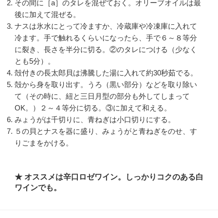
その間に［a］のタレを混ぜておく。オリーブオイルは最
後に加えて混ぜる。
ナスは氷水にとって冷ますか、冷蔵庫や冷凍庫に入れて
冷ます。手で触れるくらいになったら、手で６～８等分
に裂き、長さを半分に切る。②のタレにつける（少なく
とも5分）。
殻付きの長太郎貝は沸騰した湯に入れて約30秒茹でる。
殻から身を取り出す。うろ（黒い部分）などを取り除い
て（その時に、紐と三日月型の部分も外してしまって
OK。）２～４等分に切る。③に加えて和える。
みょうがは千切りに、青ねぎは小口切りにする。
５の貝とナスを器に盛り、みょうがと青ねぎをのせ、す
りごまをかける。
★ オススメは辛口ロゼワイン。しっかりコクのある白
ワインでも。