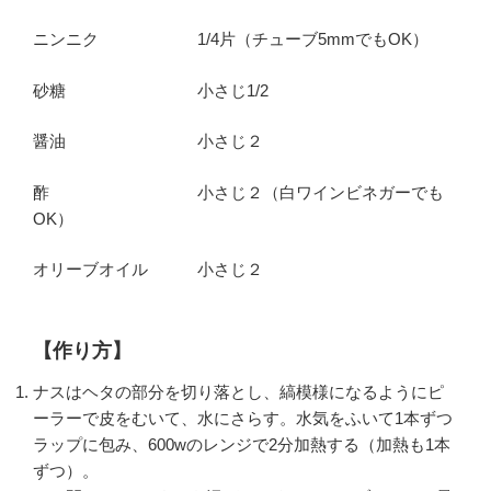
ニンニク 1/4片（チューブ5mmでもOK）
砂糖 小さじ1/2
醤油 小さじ２
酢 小さじ２（白ワインビネガーでも
OK）
オリーブオイル 小さじ２
【作り方】
ナスはヘタの部分を切り落とし、縞模様になるようにピ
ーラーで皮をむいて、水にさらす。水気をふいて1本ずつ
ラップに包み、600wのレンジで2分加熱する（加熱も1本
ずつ）。