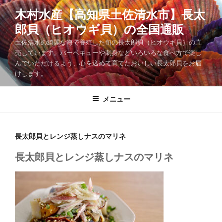
コ
木村水産【高知県土佐清水市】長太
ン
郎貝（ヒオウギ貝）の全国通販
テ
ン
土佐清水の綺麗な海で養殖した旬の長太郎貝（ヒオウギ貝）の直
ツ
売しています。バーベキューや刺身などいろいろな食べ方で楽し
んでいただけるよう、心を込めて育てたおいしい長太郎貝をお届
へ
けします。
ス
キ
メニュー
ッ
プ
長太郎貝とレンジ蒸しナスのマリネ
長太郎貝とレンジ蒸しナスのマリネ