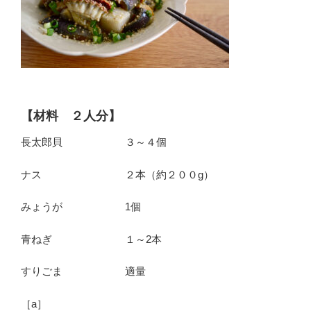
【材料 ２人分】
長太郎貝 ３～４個
ナス ２本（約２００g）
みょうが 1個
青ねぎ １～2本
すりごま 適量
［a］